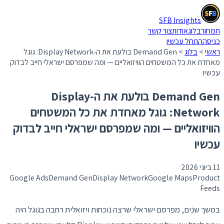
S
F
B
SFB Insights
S
F
B
תמחור
בלוג
אודות
צור קשר
כניסה
התחל עכשיו
ראשי
>
בלוג
>
Demand Gen בולעת את ה-Display Network: גוגל
מאחדת את כל המשטחים הוויזואליים — ומה שמפרסם ישראלי חייב לבדוק
עכשיו
Demand Gen בולעת את ה-Display
Network: גוגל מאחדת את כל המשטחים
הוויזואליים — ומה שמפרסם ישראלי חייב לבדוק
עכשיו
11 ביוני 2026
Google Ads
Demand Gen
Display Network
Google Maps
Product
Feeds
במשך שנים, מפרסם ישראלי שרצה נוכחות ויזואלית רחבה בגוגל היה