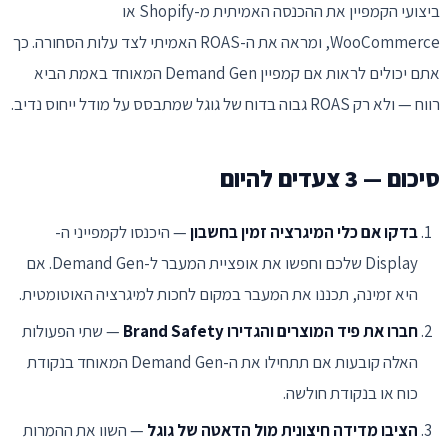
ביצועי הקמפיין את ההכנסה האמיתית מ-Shopify או
WooCommerce, ומראה את ה-ROAS האמיתי לצד עלות הסחורה. כך
אתם יכולים לראות אם קמפיין Demand Gen המאוחד באמת הביא
רווח — ולא רק ROAS גבוה בדוח של גוגל שמתבסס על מודל ייחוס נדיב.
סיכום — 3 צעדים להיום
בדקו אם כלי המיגרציה זמין בחשבון
— היכנסו לקמפייני ה-
Display שלכם וחפשו את אופציית המעבר ל-Demand Gen. אם
היא זמינה, תכננו את המעבר במקום לחכות למיגרציה האוטומטית.
חברו את פיד המוצרים והגדירו Brand Safety
— שתי הפעולות
האלה קובעות אם תתחילו את ה-Demand Gen המאוחד בנקודת
כוח או בנקודת חולשה.
הציבו מדידה חיצונית מול הדאטה של גוגל
— השוו את ההמרות