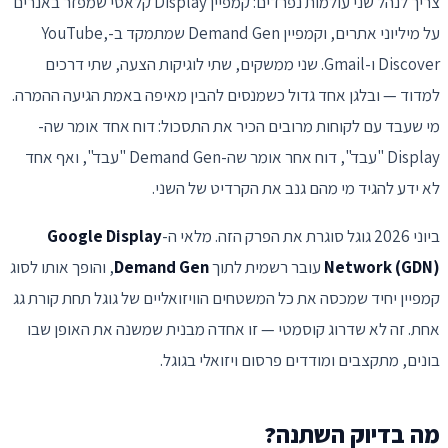
צריך לנהל שני עולמות נפרדים: קמפיין Display קלאסי שמפזר באנרים
על מיליוני אתרים, וקמפיין Demand Gen שמתמקד ב-YouTube,
Discover ו-Gmail. שני ממשקים, שתי לוגיקות הצעה, שתי דרכים
למדוד — ובלגן אחד גדול כשמנסים להבין מאיפה באמת הגיעה ההמרה.
מי שעבד עם לקוחות מרובים הכיר את התסכול: דוח אחד אומר שה-
Display "עבד", דוח אחר אומר שה-Demand Gen "עבד", ואף אחד
לא ידע להגיד מי מהם גנב את הקרדיט של השני.
ביוני 2026 גוגל סוגרת את הפרק הזה. מלאי ה-
Google Display
Network (GDN)
עובר רשמית לתוך
Demand Gen
, והופך אותו לסוג
קמפיין יחיד שמכסה את כל המשטחים הוויזואליים של גוגל תחת קורת גג
אחת. זה לא שדרוג קוסמטי — זו אחדה מבנית שמשנה את האופן שבו
בונים, מתקצבים ומודדים פרסום ויזואלי בגוגל.
מה בדיוק השתנה?