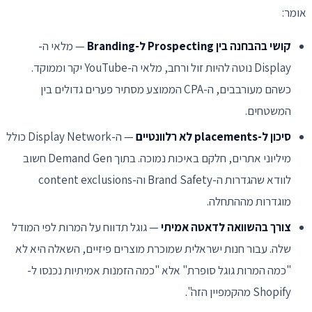
אומר:
קושי בהבחנה בין Prospecting ל-Branding
— מלאי ה-
Display נוטה להיות זול ורחב, מלאי ה-YouTube יקר וממוקד.
כשהם מעורבבים, ה-CPA הממוצע מסתיר פערים גדולים בין
המשטחים.
סיכון ל-placements לא רלוונטיים
— ה-Display Network כולל
מיליוני אתרים, חלקם באיכות נמוכה. בתוך Demand Gen חשוב
לוודא שהגדרות ה-Brand Safety וה-content exclusions
מוגדרות מההתחלה.
צורך בהשוואה לדאטה אמיתי
— גוגל תדווח על המרות לפי המודל
שלה. עבור חנות ישראלית שמוכרת מוצרים פיזיים, השאלה היא לא
"כמה המרות גוגל סופרת" אלא "כמה הזמנות אמיתיות נכנסו ל-
Shopify מהקמפיין הזה".