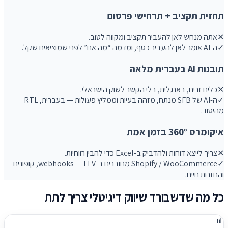
תחזית תקציב + תרחישי פרסום
✕
אתה מנחש לאן להעביר תקציב ומקווה לטוב.
✓
ה-AI אומר לאן להעביר כסף, ומדמה “מה אם” לפני שמוציאים שקל.
תובנות AI בעברית מלאה
✕
כלים זרים, באנגלית, בלי הקשר לשוק הישראלי.
✓
ה-AI של SFB מנתח, מזהה בעיות וממליץ פעולות — בעברית, RTL
מהיסוד.
איקומרס 360° בזמן אמת
✕
צריך לייצא דוחות ולהדביק ב-Excel כדי להבין רווחיות.
✓
Shopify / WooCommerce מחוברים ב-webhooks — LTV, קופונים
והחזרות חיים.
כל מה שדשבורד שיווק דיגיטלי צריך לתת
📊