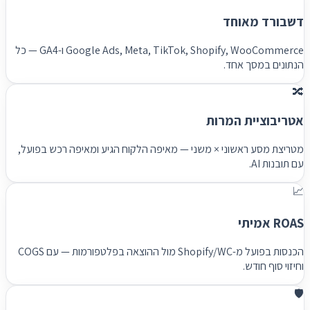
דשבורד מאוחד
Google Ads, Meta, TikTok, Shopify, WooCommerce ו-GA4 — כל
הנתונים במסך אחד.
🔀
אטריבוציית המרות
מטריצת מסע ראשוני × משני — מאיפה הלקוח הגיע ומאיפה רכש בפועל,
עם תובנות AI.
📈
ROAS אמיתי
הכנסות בפועל מ-Shopify/WC מול ההוצאה בפלטפורמות — עם COGS
וחיזוי סוף חודש.
🛡️