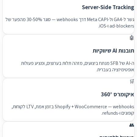
Server-Side Tracking
גשר ל-GA4 ול-Meta CAPI דרך webhooks — סוגר 30-50% מהפער של
ad-blockers ו-iOS.
🤖
תובנות AI שיווקיות
ה-AI של SFB מנתח ביצועים, מזהה תלות בערוצים, ומציע פעולות
אופטימיזציה בעברית.
🛒
איקומרס 360°
Shopify + WooCommerce — webhooks בזמן אמת, LTV לקוחות,
קופונים ו-refunds.
👥