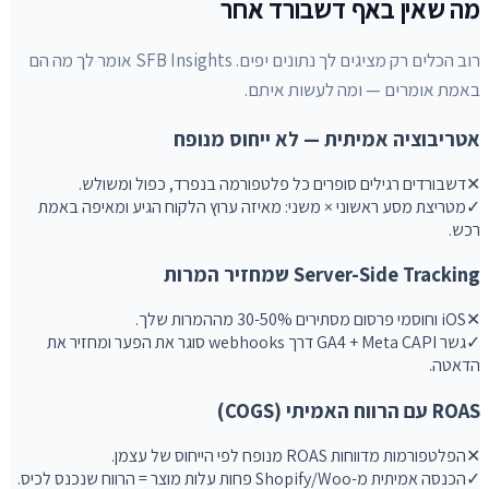
מה שאין באף דשבורד אחר
רוב הכלים רק מציגים לך נתונים יפים. SFB Insights אומר לך מה הם
באמת אומרים — ומה לעשות איתם.
אטריבוציה אמיתית — לא ייחוס מנופח
✕
דשבורדים רגילים סופרים כל פלטפורמה בנפרד, כפול ומשולש.
✓
מטריצת מסע ראשוני × משני: מאיזה ערוץ הלקוח הגיע ומאיפה באמת
רכש.
Server-Side Tracking שמחזיר המרות
✕
iOS וחוסמי פרסום מסתירים 30-50% מההמרות שלך.
✓
גשר GA4 + Meta CAPI דרך webhooks סוגר את הפער ומחזיר את
הדאטה.
ROAS עם הרווח האמיתי (COGS)
✕
הפלטפורמות מדווחות ROAS מנופח לפי הייחוס של עצמן.
✓
הכנסה אמיתית מ-Shopify/Woo פחות עלות מוצר = הרווח שנכנס לכיס.