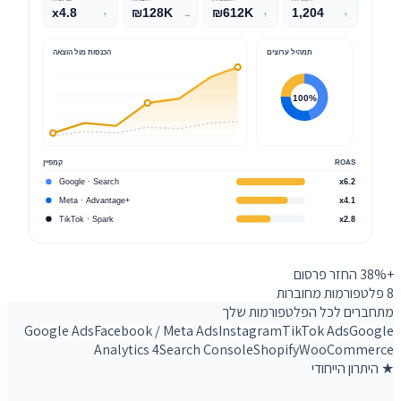
x4.8
₪128K
₪612K
1,204
↑
→
↑
↑
תמהיל ערוצים
הכנסות מול הוצאה
100%
ROAS
קמפיין
Google · Search
x6.2
Meta · Advantage+
x4.1
TikTok · Spark
x2.8
+38%
החזר פרסום
8
פלטפורמות מחוברות
מתחברים לכל הפלטפורמות שלך
Google Ads
Facebook / Meta Ads
Instagram
TikTok Ads
Google
Analytics 4
Search Console
Shopify
WooCommerce
★ היתרון הייחודי