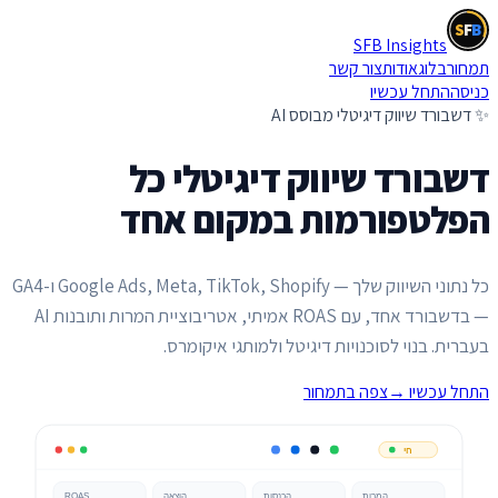
S
F
B
SFB Insights
S
F
B
תמחור
בלוג
אודות
צור קשר
כניסה
התחל עכשיו
✨ דשבורד שיווק דיגיטלי מבוסס AI
דשבורד שיווק דיגיטלי
כל
הפלטפורמות במקום אחד
כל נתוני השיווק שלך — Google Ads, Meta, TikTok, Shopify ו-GA4
— בדשבורד אחד, עם ROAS אמיתי, אטריבוציית המרות ותובנות AI
בעברית. בנוי לסוכנויות דיגיטל ולמותגי איקומרס.
התחל עכשיו
→
צפה בתמחור
חי
המרות
הכנסות
הוצאה
ROAS