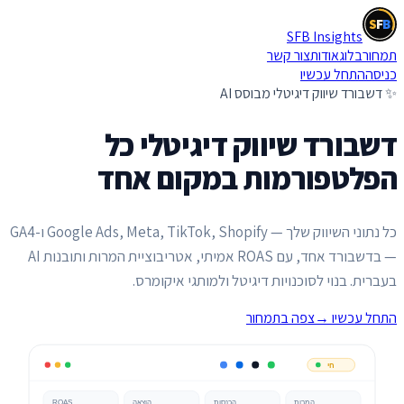
S
F
B
SFB Insights
S
F
B
תמחור
בלוג
אודות
צור קשר
כניסה
התחל עכשיו
✨ דשבורד שיווק דיגיטלי מבוסס AI
דשבורד שיווק דיגיטלי
כל
הפלטפורמות במקום אחד
כל נתוני השיווק שלך — Google Ads, Meta, TikTok, Shopify ו-GA4
— בדשבורד אחד, עם ROAS אמיתי, אטריבוציית המרות ותובנות AI
בעברית. בנוי לסוכנויות דיגיטל ולמותגי איקומרס.
התחל עכשיו
→
צפה בתמחור
חי
המרות
הכנסות
הוצאה
ROAS