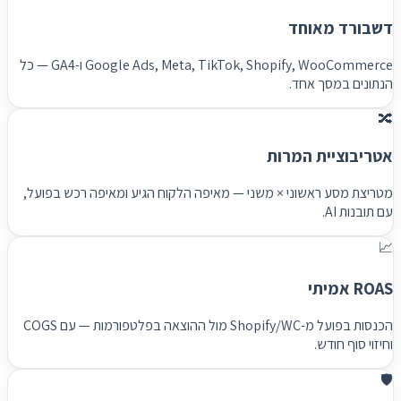
דשבורד מאוחד
Google Ads, Meta, TikTok, Shopify, WooCommerce ו-GA4 — כל
הנתונים במסך אחד.
🔀
אטריבוציית המרות
מטריצת מסע ראשוני × משני — מאיפה הלקוח הגיע ומאיפה רכש בפועל,
עם תובנות AI.
📈
ROAS אמיתי
הכנסות בפועל מ-Shopify/WC מול ההוצאה בפלטפורמות — עם COGS
וחיזוי סוף חודש.
🛡️