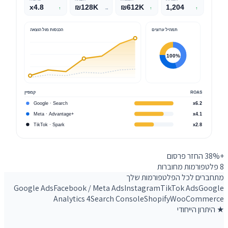
x4.8
₪128K
₪612K
1,204
↑
→
↑
↑
תמהיל ערוצים
הכנסות מול הוצאה
100%
ROAS
קמפיין
Google · Search
x6.2
Meta · Advantage+
x4.1
TikTok · Spark
x2.8
+38%
החזר פרסום
8
פלטפורמות מחוברות
מתחברים לכל הפלטפורמות שלך
Google Ads
Facebook / Meta Ads
Instagram
TikTok Ads
Google
Analytics 4
Search Console
Shopify
WooCommerce
★ היתרון הייחודי