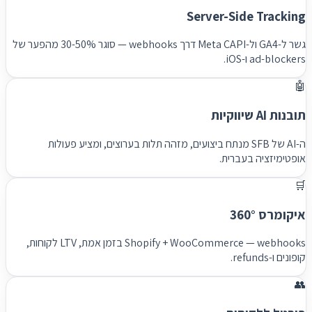
Server-Side Tracking
גשר ל-GA4 ול-Meta CAPI דרך webhooks — סוגר 30-50% מהפער של
ad-blockers ו-iOS.
🤖
תובנות AI שיווקיות
ה-AI של SFB מנתח ביצועים, מזהה תלות בערוצים, ומציע פעולות
אופטימיזציה בעברית.
🛒
איקומרס 360°
Shopify + WooCommerce — webhooks בזמן אמת, LTV לקוחות,
קופונים ו-refunds.
👥