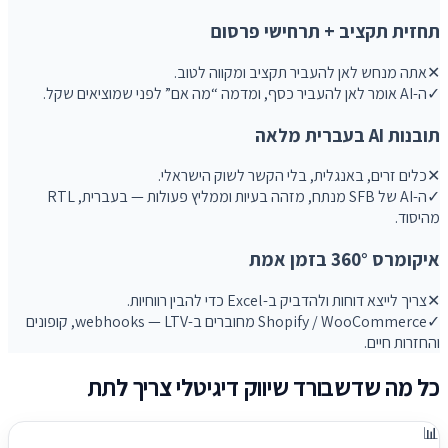
תחזית תקציב + תרחישי פרסום
✕
אתה מנחש לאן להעביר תקציב ומקווה לטוב.
✓
ה-AI אומר לאן להעביר כסף, ומדמה “מה אם” לפני שמוציאים שקל.
תובנות AI בעברית מלאה
✕
כלים זרים, באנגלית, בלי הקשר לשוק הישראלי.
✓
ה-AI של SFB מנתח, מזהה בעיות וממליץ פעולות — בעברית, RTL
מהיסוד.
איקומרס 360° בזמן אמת
✕
צריך לייצא דוחות ולהדביק ב-Excel כדי להבין רווחיות.
✓
Shopify / WooCommerce מחוברים ב-webhooks — LTV, קופונים
והחזרות חיים.
כל מה שדשבורד שיווק דיגיטלי צריך לתת
📊