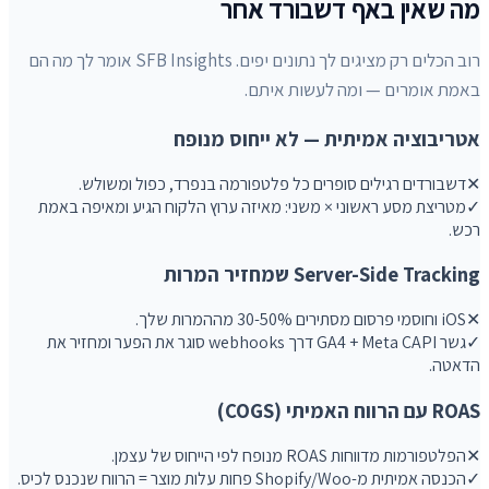
מה שאין באף דשבורד אחר
רוב הכלים רק מציגים לך נתונים יפים. SFB Insights אומר לך מה הם
באמת אומרים — ומה לעשות איתם.
אטריבוציה אמיתית — לא ייחוס מנופח
✕
דשבורדים רגילים סופרים כל פלטפורמה בנפרד, כפול ומשולש.
✓
מטריצת מסע ראשוני × משני: מאיזה ערוץ הלקוח הגיע ומאיפה באמת
רכש.
Server-Side Tracking שמחזיר המרות
✕
iOS וחוסמי פרסום מסתירים 30-50% מההמרות שלך.
✓
גשר GA4 + Meta CAPI דרך webhooks סוגר את הפער ומחזיר את
הדאטה.
ROAS עם הרווח האמיתי (COGS)
✕
הפלטפורמות מדווחות ROAS מנופח לפי הייחוס של עצמן.
✓
הכנסה אמיתית מ-Shopify/Woo פחות עלות מוצר = הרווח שנכנס לכיס.