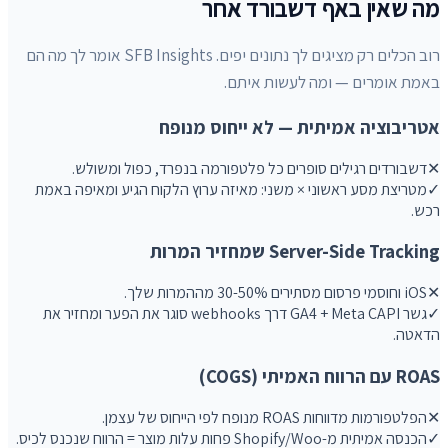
מה שאין באף דשבורד אחר
רוב הכלים רק מציגים לך נתונים יפים. SFB Insights אומר לך מה הם
באמת אומרים — ומה לעשות איתם.
אטריבוציה אמיתית — לא ייחוס מנופח
✕
דשבורדים רגילים סופרים כל פלטפורמה בנפרד, כפול ומשולש.
✓
מטריצת מסע ראשוני × משני: מאיזה ערוץ הלקוח הגיע ומאיפה באמת
רכש.
Server-Side Tracking שמחזיר המרות
✕
iOS וחוסמי פרסום מסתירים 30-50% מההמרות שלך.
✓
גשר GA4 + Meta CAPI דרך webhooks סוגר את הפער ומחזיר את
הדאטה.
ROAS עם הרווח האמיתי (COGS)
✕
הפלטפורמות מדווחות ROAS מנופח לפי הייחוס של עצמן.
✓
הכנסה אמיתית מ-Shopify/Woo פחות עלות מוצר = הרווח שנכנס לכיס.