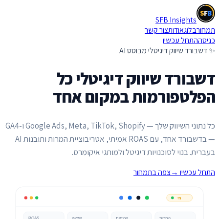
S
F
B
SFB Insights
S
F
B
תמחור
בלוג
אודות
צור קשר
כניסה
התחל עכשיו
✨ דשבורד שיווק דיגיטלי מבוסס AI
דשבורד שיווק דיגיטלי
כל
הפלטפורמות במקום אחד
כל נתוני השיווק שלך — Google Ads, Meta, TikTok, Shopify ו-GA4
— בדשבורד אחד, עם ROAS אמיתי, אטריבוציית המרות ותובנות AI
בעברית. בנוי לסוכנויות דיגיטל ולמותגי איקומרס.
התחל עכשיו
→
צפה בתמחור
חי
המרות
הכנסות
הוצאה
ROAS