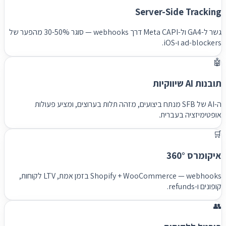
Server-Side Tracking
גשר ל-GA4 ול-Meta CAPI דרך webhooks — סוגר 30-50% מהפער של
ad-blockers ו-iOS.
🤖
תובנות AI שיווקיות
ה-AI של SFB מנתח ביצועים, מזהה תלות בערוצים, ומציע פעולות
אופטימיזציה בעברית.
🛒
איקומרס 360°
Shopify + WooCommerce — webhooks בזמן אמת, LTV לקוחות,
קופונים ו-refunds.
👥