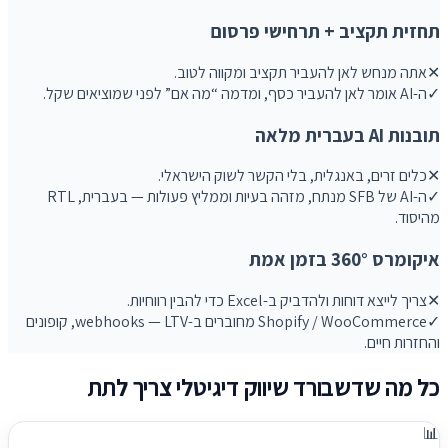
תחזית תקציב + תרחישי פרסום
✕
אתה מנחש לאן להעביר תקציב ומקווה לטוב.
✓
ה-AI אומר לאן להעביר כסף, ומדמה “מה אם” לפני שמוציאים שקל.
תובנות AI בעברית מלאה
✕
כלים זרים, באנגלית, בלי הקשר לשוק הישראלי.
✓
ה-AI של SFB מנתח, מזהה בעיות וממליץ פעולות — בעברית, RTL
מהיסוד.
איקומרס 360° בזמן אמת
✕
צריך לייצא דוחות ולהדביק ב-Excel כדי להבין רווחיות.
✓
Shopify / WooCommerce מחוברים ב-webhooks — LTV, קופונים
והחזרות חיים.
כל מה שדשבורד שיווק דיגיטלי צריך לתת
📊