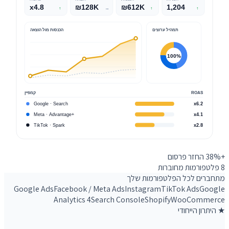
x4.8
₪128K
₪612K
1,204
↑
→
↑
↑
תמהיל ערוצים
הכנסות מול הוצאה
100%
ROAS
קמפיין
Google · Search
x6.2
Meta · Advantage+
x4.1
TikTok · Spark
x2.8
+38%
החזר פרסום
8
פלטפורמות מחוברות
מתחברים לכל הפלטפורמות שלך
Google Ads
Facebook / Meta Ads
Instagram
TikTok Ads
Google
Analytics 4
Search Console
Shopify
WooCommerce
★ היתרון הייחודי