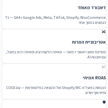
דשבורד מאוחד
Google Ads, Meta, TikTok, Shopify, WooCommerce ו-GA4 — כל
הנתונים במסך אחד.
🔀
אטריבוציית המרות
מטריצת מסע ראשוני × משני — מאיפה הלקוח הגיע ומאיפה רכש בפועל,
עם תובנות AI.
📈
ROAS אמיתי
הכנסות בפועל מ-Shopify/WC מול ההוצאה בפלטפורמות — עם COGS
וחיזוי סוף חודש.
🛡️