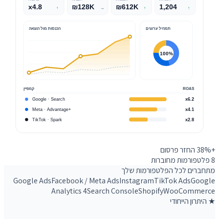
x4.8
₪128K
₪612K
1,204
↑
→
↑
↑
תמהיל ערוצים
הכנסות מול הוצאה
100%
ROAS
קמפיין
Google · Search
x6.2
Meta · Advantage+
x4.1
TikTok · Spark
x2.8
+38%
החזר פרסום
8
פלטפורמות מחוברות
מתחברים לכל הפלטפורמות שלך
Google Ads
Facebook / Meta Ads
Instagram
TikTok Ads
Google
Analytics 4
Search Console
Shopify
WooCommerce
★ היתרון הייחודי