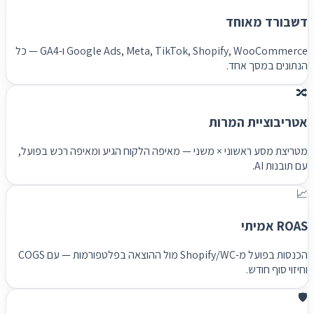
דשבורד מאוחד
Google Ads, Meta, TikTok, Shopify, WooCommerce ו-GA4 — כל
הנתונים במסך אחד.
🔀
אטריבוציית המרות
מטריצת מסע ראשוני × משני — מאיפה הלקוח הגיע ומאיפה רכש בפועל,
עם תובנות AI.
📈
ROAS אמיתי
הכנסות בפועל מ-Shopify/WC מול ההוצאה בפלטפורמות — עם COGS
וחיזוי סוף חודש.
🛡️