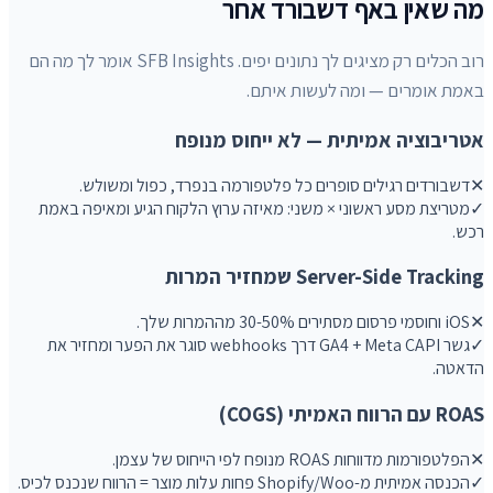
מה שאין באף דשבורד אחר
רוב הכלים רק מציגים לך נתונים יפים. SFB Insights אומר לך מה הם
באמת אומרים — ומה לעשות איתם.
אטריבוציה אמיתית — לא ייחוס מנופח
✕
דשבורדים רגילים סופרים כל פלטפורמה בנפרד, כפול ומשולש.
✓
מטריצת מסע ראשוני × משני: מאיזה ערוץ הלקוח הגיע ומאיפה באמת
רכש.
Server-Side Tracking שמחזיר המרות
✕
iOS וחוסמי פרסום מסתירים 30-50% מההמרות שלך.
✓
גשר GA4 + Meta CAPI דרך webhooks סוגר את הפער ומחזיר את
הדאטה.
ROAS עם הרווח האמיתי (COGS)
✕
הפלטפורמות מדווחות ROAS מנופח לפי הייחוס של עצמן.
✓
הכנסה אמיתית מ-Shopify/Woo פחות עלות מוצר = הרווח שנכנס לכיס.