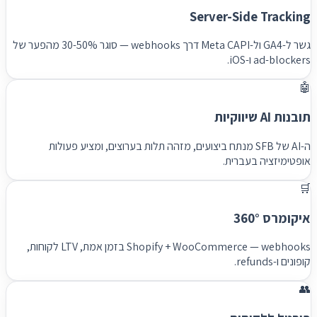
Server-Side Tracking
גשר ל-GA4 ול-Meta CAPI דרך webhooks — סוגר 30-50% מהפער של
ad-blockers ו-iOS.
🤖
תובנות AI שיווקיות
ה-AI של SFB מנתח ביצועים, מזהה תלות בערוצים, ומציע פעולות
אופטימיזציה בעברית.
🛒
איקומרס 360°
Shopify + WooCommerce — webhooks בזמן אמת, LTV לקוחות,
קופונים ו-refunds.
👥