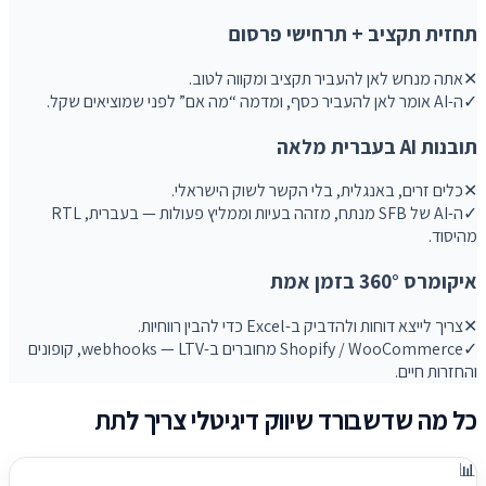
תחזית תקציב + תרחישי פרסום
✕
אתה מנחש לאן להעביר תקציב ומקווה לטוב.
✓
ה-AI אומר לאן להעביר כסף, ומדמה “מה אם” לפני שמוציאים שקל.
תובנות AI בעברית מלאה
✕
כלים זרים, באנגלית, בלי הקשר לשוק הישראלי.
✓
ה-AI של SFB מנתח, מזהה בעיות וממליץ פעולות — בעברית, RTL
מהיסוד.
איקומרס 360° בזמן אמת
✕
צריך לייצא דוחות ולהדביק ב-Excel כדי להבין רווחיות.
✓
Shopify / WooCommerce מחוברים ב-webhooks — LTV, קופונים
והחזרות חיים.
כל מה שדשבורד שיווק דיגיטלי צריך לתת
📊