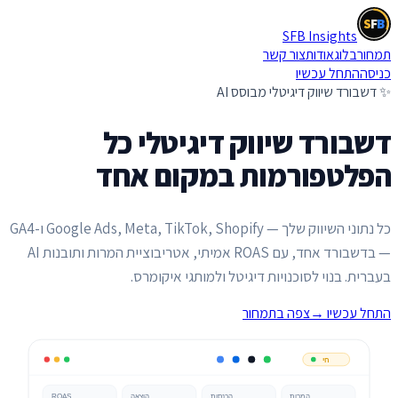
S
F
B
SFB Insights
S
F
B
תמחור
בלוג
אודות
צור קשר
כניסה
התחל עכשיו
✨ דשבורד שיווק דיגיטלי מבוסס AI
דשבורד שיווק דיגיטלי
כל
הפלטפורמות במקום אחד
כל נתוני השיווק שלך — Google Ads, Meta, TikTok, Shopify ו-GA4
— בדשבורד אחד, עם ROAS אמיתי, אטריבוציית המרות ותובנות AI
בעברית. בנוי לסוכנויות דיגיטל ולמותגי איקומרס.
התחל עכשיו
→
צפה בתמחור
חי
המרות
הכנסות
הוצאה
ROAS